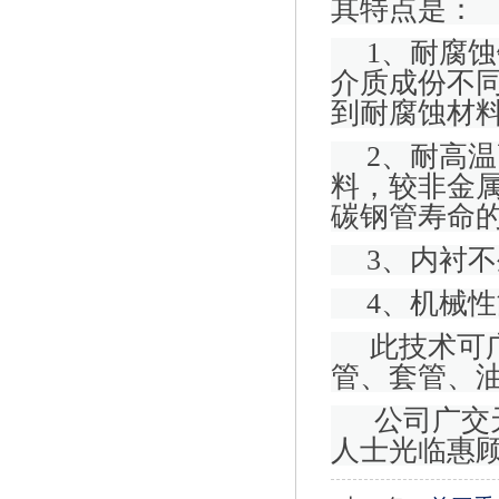
其特点是：
1
、耐腐蚀
介质成份不
到耐腐蚀材
2
、耐高温
料，较非金
碳钢管寿命
3
、内衬不
4
、机械性
此技术可广
管、套管、
公司广交
人士光临惠