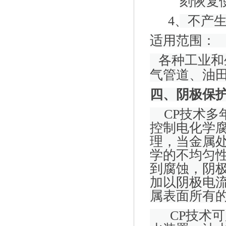
刻恢复
4
、不产
适用范围：
各种工业和
气管道、油
四、阴极保
CP
技术多
控制电化学
理，当金属
学的不均匀
到腐蚀，阴
加以阴极电
属表面所有
CP
技术可