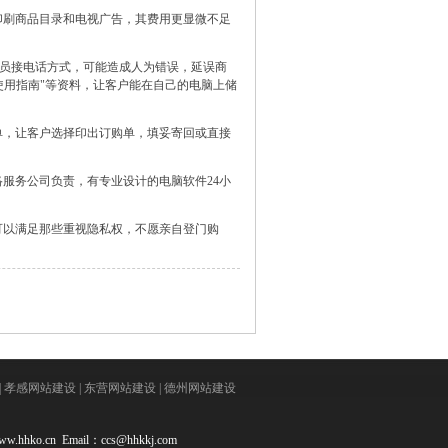
刷商品目录和电视广告，其费用更显微不足
职员接电话方式，可能造成人为错误，延误商
"使用指南"等资料，让客户能在自己的电脑上储
，让客户选择印出订购单，填妥寄回或直接
服务公司负责，有专业设计的电脑软件24小
以满足那些重视隐私权，不愿亲自登门购
|
孝感网站建设
|
东营网站建设
|
德州网站建设
hhko.cn Email：
ccs@hhkkj.com