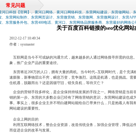
常见问题
黄河口科技【官网】、黄河口网络、黄河口网络科技、东营网站建设、东营做网站、
发、东营网站制作、东营网页设计、东营微营销、东营微网、东营微网设计、东营AP
发、东营服务外包、东营400电话、黄河口、东营网络品牌服务商、东营最好的网络公
关于百度百科链接的seo优化网
2012-12-17 10:49:34
作者：sysmaster
互联网是当今不可或缺的沟通方式，越来越多的人通过网络搜寻所需的信息。
象，推广企业产品的重要途径。
东营将近200万的人口，拥有大量的商机。当今时代--互联网时代，是个充
速膨胀，新事物层出不穷，瞬息万变，竞争激烈。这既是机遇，也是挑战。需
住机遇，脱颖而出？还是因循守旧，错失良机，等待灭亡？
企业的营销手段多样化，是企业保持持续发展的手段之一。网络营销是当前非
销的第一步。东营的大多数企业已经有了网络营销的意识，东营网站建设也成
事。事实上，很多企业主并不明白建网站能给自己带来什么，只是抱着人有我
网站建设的重要性。
企业上网的目的
利用互联网络技术，整合企业资源，改造传统业务，加强企业管理，降低运作
而促进企业的改革与发展。