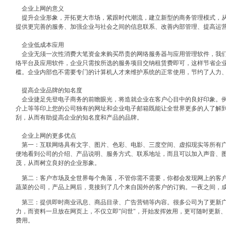
企业上网的意义
提升企业形象，开拓更大市场，紧跟时代潮流，建立新型的商务管理模式，从
提供更完善的服务、加强企业与社会之间的信息联系、改善内部管理、提高运
企业低成本应用
企业无须一次性消费大笔资金来购买昂贵的网络服务器与应用管理软件，我们
络平台及应用软件，企业只需按所选的服务项目交纳租赁费即可，这样节省企业 IT
槛。企业内部也不需要专门的计算机人才来维护系统的正常使用，节约了人力
提高企业品牌的知名度
企业捷足先登电子商务的前瞻眼光，将造就企业在客户心目中的良好印象。例
介上等等印上您的公司独有的网址和企业电子邮箱既能让全世界更多的人了解
刮，从而有助提高企业的知名度和产品的品牌。
企业上网的更多优点
第一：互联网络具有文字、图片、色彩、电影、三度空间、虚拟现实等所有广
便地看到公司的介绍、产品说明、服务方式、联系地址，而且可以加入声音、
茂，从而树立良好的企业形象。
第二：客户市场及全世界每个角落，不管你需不需要，你都会发现网上的客户
蔬菜的公司，产品上网后，竟接到了几个来自国外的客户的订购。一夜之间，成
第三：提供即时商业讯息、商品目录、广告营销等内容。很多公司为了更新广
力，而资料一旦放在网页上，不仅立即"问世"，开始发挥效用，更可随时更新
费用。