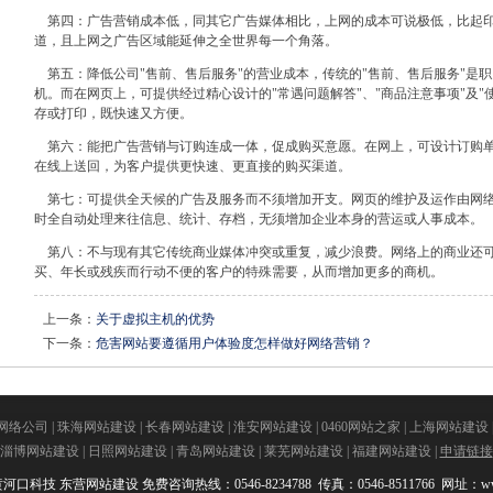
第四：广告营销成本低，同其它广告媒体相比，上网的成本可说极低，比起印
道，且上网之广告区域能延伸之全世界每一个角落。
第五：降低公司"售前、售后服务"的营业成本，传统的"售前、售后服务"是
机。而在网页上，可提供经过精心设计的"常遇问题解答"、"商品注意事项"及
存或打印，既快速又方便。
第六：能把广告营销与订购连成一体，促成购买意愿。在网上，可设计订购单
在线上送回，为客户提供更快速、更直接的购买渠道。
第七：可提供全天候的广告及服务而不须增加开支。网页的维护及运作由网络
时全自动处理来往信息、统计、存档，无须增加企业本身的营运或人事成本。
第八：不与现有其它传统商业媒体冲突或重复，减少浪费。网络上的商业还可
买、年长或残疾而行动不便的客户的特殊需要，从而增加更多的商机。
上一条：
关于虚拟主机的优势
下一条：
危害网站要遵循用户体验度怎样做好网络营销？
网络公司
|
珠海网站建设
|
长春网站建设
|
淮安网站建设
|
0460网站之家
|
上海网站建设
淄博网站建设
|
日照网站建设
|
青岛网站建设
|
莱芜网站建设
|
福建网站建设
|
申请链接
黄河口科技
东营网站建设
免费咨询热线：0546-8234788 传真：0546-8511766 网址：www.