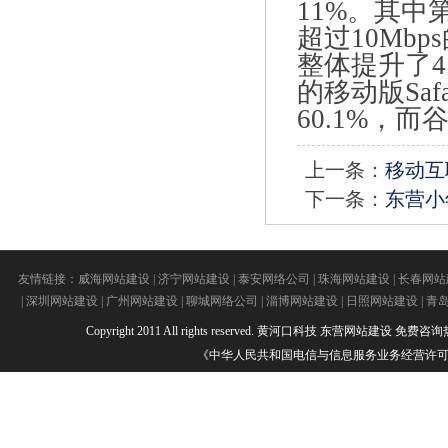
11%。其
超过10Mb
整体提升了4
的移动版Sa
60.1%，而谷
上一条：
移动互
下一条：
东营小
友情链接：
威海网站建设
|
济宁网站建设
|
泰安网络公司
|
珠海网站建设
|
长春网站
|
深圳网站建设
|
广州网站建设
|
聊城网络公司
|
淄博网站建设
|
日照网站建设
|
青
Copyright 2011 All rights reserved.
黄河口科技
东营网站建设
免费咨询热线：
《中华人民共和国电信与信息服务业务经营许