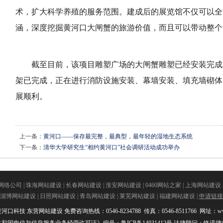
术，扩大科学养殖的服务范围。建成后的展览馆不仅可以全
涵，深度挖掘黄河口大闸蟹的旅游价值，而且可以带动整个
截至目前，该项目雕塑广场的大闸蟹雕塑已经安装完成
架已完成，正在进行消防设施安装、幕墙安装、填充墙砌体
展顺利。
上一条：
黄河口——保存最完整，最典型，最年轻的湿地生态系统
下一条：
清华大学研究生“相约黄河口”社会调研活动成功举办
网络公司
|
珠海网站建设
|
长春网站建设
|
淮安网站建设
|
0460网站之家
|
上海网站建设
淄博网站建设
|
日照网站建设
|
青岛网站建设
|
莱芜网站建设
|
福建网站建设
|
申请链接
黄河口科技
东营网站建设
免费咨询热线：0546-8234788 传真：0546-8511766 网址：www.