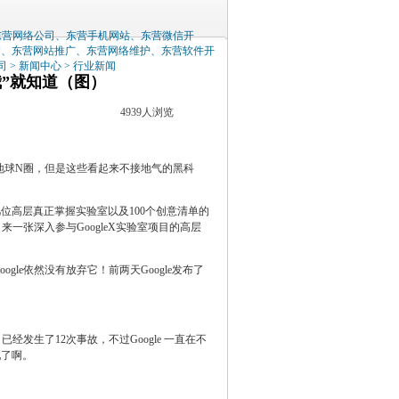
东营网络公司、东营手机网站、东营微信开
P、东营网站推广、东营网络维护、东营软件开
司
>
新闻中心
>
行业新闻
”就知道（图）
4939人浏览
地球N圈，但是这些看起来不接地气的黑科
少数几位高层真正掌握实验室以及100个创意清单的
来一张深入参与GoogleX实验室项目的高层
ogle依然没有放弃它！前两天Google发布了
经发生了12次事故，不过Google 一直在不
配了啊。