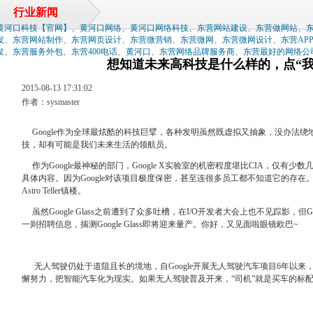
行业新闻
黄河口科技【官网】、黄河口网络、黄河口网络科技、东营网站建设、东营做网站、
发、东营网站制作、东营网页设计、东营微营销、东营微网、东营微网设计、东营AP
发、东营服务外包、东营400电话、黄河口、东营网络品牌服务商、东营最好的网络公
想知道未来高科技是什么样的，点“我
2015-08-13 17:31:02
作者：sysmaster
Google作为全球最炫酷的科技巨擘，各种发明虽然既虚拟又抽象，没办法绕
技，却有可能是我们未来生活的领航员。
作
为Google最神秘的部门，Google X实验室的机密程度堪比CIA，仅有
具体内容。因为Google对该项目极度保密，甚至连很多员工都不知道它的存在。
Astro Teller镇楼。
虽然Google Glass之前遭到了众多吐槽，在I/O开发者大会上也不见踪影，但Go
一则招聘信息，揣测Google Glass即将迎来量产。你好，又见面啦眼镜欧巴~
无人驾驶仍处于道阻且长的境地，自Google开展无人驾驶汽车项目6年以来，已
懈努力，把智能汽车化为现实。如果无人驾驶普及开来，“司机”就是买车的标