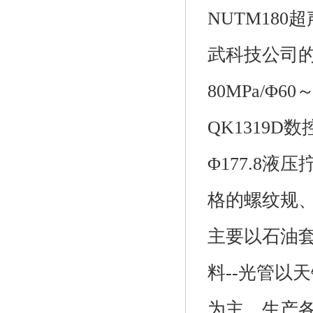
NUTM18
武科技公司
80MPa/Φ
QK1319
Φ177.8液
格的螺纹规
主要以石油
料--光管以
为主，生产