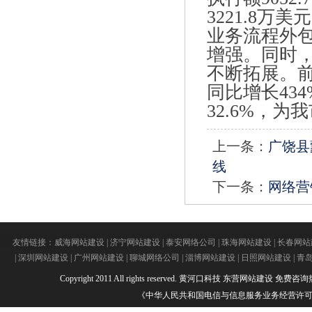
3221.8万美
业务流程外包
增强。同时
不断拓展。前
同比增长43
32.6%，
上一条：
广饶县
线
下一条：
网络营
友情链接：
威海网站建设
|
济宁网站建设
|
泰安网络公司
|
珠海网站建设
|
长春网站
|
深圳网站建设
|
广州网站建设
|
聊城网络公司
|
淄博网站建设
|
日照网站建设
|
青
Copyright 2011 All rights reserved.
黄河口科技
东营网站建设
免费咨询热线：
《中华人民共和国电信与信息服务业务经营许