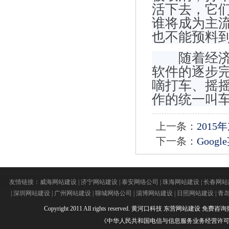
活下去，它
谁将成为主
也不能预料
随着经济的
软件的逐步
嘀打车、摇
作的统一叫
上一条：
201
下一条：
Goo
友情链接：
威海网站建设
|
济宁网站建设
|
泰安网络公司
|
珠海网站建设
|
长春网站
|
深圳网站建设
|
广州网站建设
|
聊城网络公司
|
淄博网站建设
|
日照网站建设
|
青
Copyright 2011 All rights reserved.
黄河口科技
东营网站建设
免费咨询热线：
《中华人民共和国电信与信息服务业务经营许