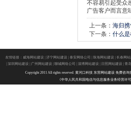
不容易引起受众
广告客户而言意
上一条：
海归携
下一条：
什么是
友情链接：
威海网站建设
|
济宁网站建设
|
泰安网络公司
|
珠海网站建设
|
长春网站
|
深圳网站建设
|
广州网站建设
|
聊城网络公司
|
淄博网站建设
|
日照网站建设
|
青
Copyright 2011 All rights reserved.
黄河口科技
东营网站建设
免费咨询热线：
《中华人民共和国电信与信息服务业务经营许